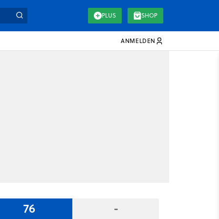
PLUS
SHOP
ANMELDEN
76
-