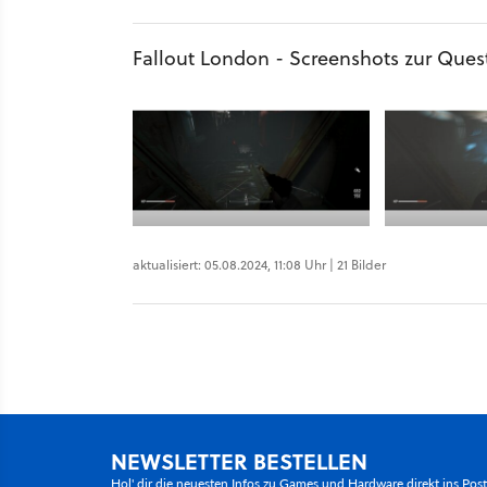
Fallout London - Screenshots zur Que
aktualisiert: 05.08.2024, 11:08 Uhr | 21 Bilder
NEWSLETTER BESTELLEN
Hol' dir die neuesten Infos zu Games und Hardware direkt ins Pos