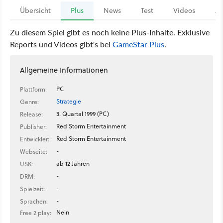
Übersicht
Plus
News
Test
Videos
Ar
Zu diesem Spiel gibt es noch keine Plus-Inhalte. Exklusive
Reports und Videos gibt's bei
GameStar Plus
.
Allgemeine Informationen
PC
Plattform:
Strategie
Genre:
3. Quartal 1999 (PC)
Release:
Red Storm Entertainment
Publisher:
Red Storm Entertainment
Entwickler:
-
Webseite:
ab 12 Jahren
USK:
-
DRM:
-
Spielzeit:
-
Sprachen:
Nein
Free 2 play: