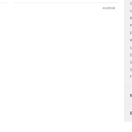
G
ANZEIGE
U
R
P
E
W
U
S
S
F