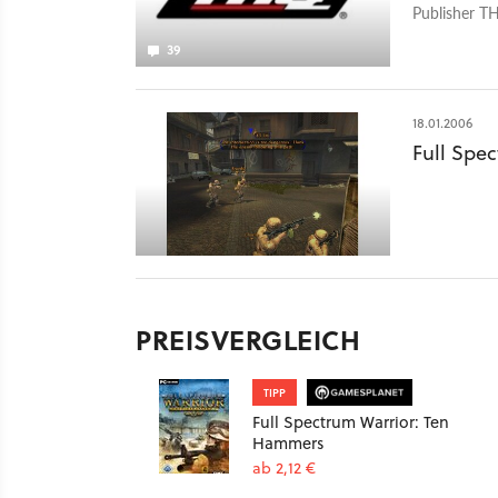
Publisher T
39
18.01.2006
Full Spec
PREISVERGLEICH
TIPP
Full Spectrum Warrior: Ten
Hammers
ab 2,12 €