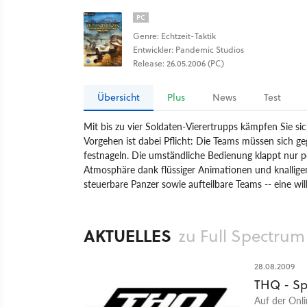
PC
Genre: Echtzeit-Taktik
Entwickler: Pandemic Studios
Release: 26.05.2006 (PC)
Übersicht
Plus
News
Test
Mit bis zu vier Soldaten-Vierertrupps kämpfen Sie sic
Vorgehen ist dabei Pflicht: Die Teams müssen sich g
festnageln. Die umständliche Bedienung klappt nur p
Atmosphäre dank flüssiger Animationen und knallige
steuerbare Panzer sowie aufteilbare Teams -- eine w
Spiel
PC
Echtzeit-Taktik
Strategie
THQ Entert
AKTUELLES
zu Full Spectrum
28.08.2009
THQ - Sp
Auf der Onli