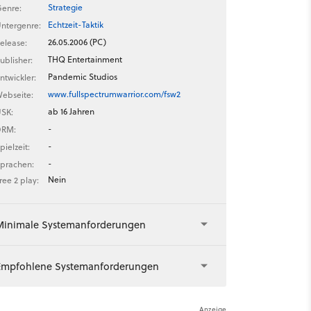
Strategie
enre:
Echtzeit-Taktik
ntergenre:
26.05.2006 (PC)
elease:
THQ Entertainment
ublisher:
Pandemic Studios
ntwickler:
www.fullspectrumwarrior.com/fsw2
ebseite:
ab 16 Jahren
SK:
-
DRM:
-
pielzeit:
-
prachen:
Nein
ree 2 play:
Minimale Systemanforderungen
Empfohlene Systemanforderungen