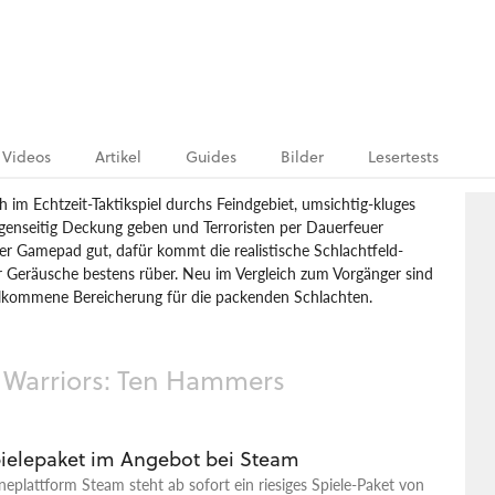
Videos
Artikel
Guides
Bilder
Lesertests
h im Echtzeit-Taktikspiel durchs Feindgebiet, umsichtig-kluges
egenseitig Deckung geben und Terroristen per Dauerfeuer
er Gamepad gut, dafür kommt die realistische Schlachtfeld-
r Geräusche bestens rüber. Neu im Vergleich zum Vorgänger sind
illkommene Bereicherung für die packenden Schlachten.
ainment
Pandemic Studios
Full Spectrum Warriors: Ten Hammers
 Warriors: Ten Hammers
ielepaket im Angebot bei Steam
neplattform Steam steht ab sofort ein riesiges Spiele-Paket von