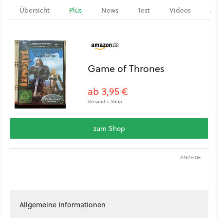
Übersicht
Plus
News
Test
Videos
Ar
Game of Thrones
ab 3,95 €
Versand s. Shop
zum Shop
ANZEIGE
Allgemeine Informationen