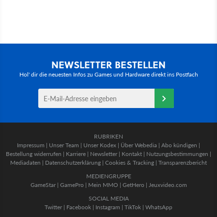
NEWSLETTER BESTELLEN
Hol' dir die neuesten Infos zu Games und Hardware direkt ins Postfach
RUBRIKEN
Impressum
|
Unser Team
|
Unser Kodex
|
Über Webedia
|
Abo kündigen
|
Bestellung widerrufen
|
Karriere
|
Newsletter
|
Kontakt
|
Nutzungsbestimmungen
|
Mediadaten
|
Datenschutzerklärung
|
Cookies & Tracking
|
Transparenzbericht
MEDIENGRUPPE
GameStar
|
GamePro
|
Mein MMO
|
GetHero
|
Jeuxvideo.com
SOCIAL MEDIA
Twitter
|
Facebook
|
Instagram
|
TikTok
|
WhatsApp