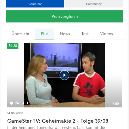
GameStar
Community
Preisvergleich
Übersicht
Plus
News
Test
Videos
Ar
PLUS
24
1
7:50
14.05.2008
GameStar TV: Geheimakte 2 - Folge 39/08
In der Sendung: Tunguska war gestern, bald kommt die