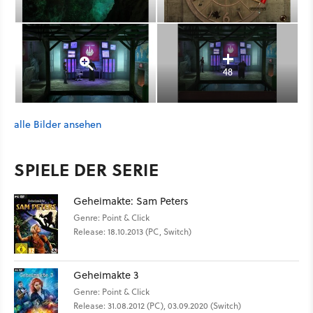
48
alle Bilder ansehen
SPIELE DER SERIE
Geheimakte: Sam Peters
Genre: Point & Click
Release: 18.10.2013 (PC, Switch)
Geheimakte 3
Genre: Point & Click
Release: 31.08.2012 (PC), 03.09.2020 (Switch)