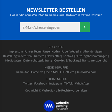
NEWSLETTER BESTELLEN
Hol' dir die neuesten Infos zu Games und Hardware direkt ins Postfach
RUBRIKEN
Impressum
|
Unser Team
|
Unser Kodex
|
Über Webedia
|
Abo kündigen
|
Bestellung widerrufen
|
Karriere
|
Newsletter
|
Kontakt
|
Nutzungsbestimmungen
|
Mediadaten
|
Datenschutzerklärung
|
Cookies & Tracking
|
Transparenzbericht
MEDIENGRUPPE
GameStar
|
GamePro
|
Mein MMO
|
GetHero
|
Jeuxvideo.com
SOCIAL MEDIA
Twitter
|
Facebook
|
Instagram
|
TikTok
|
WhatsApp
Copyright © Webedia - alle Rechte vorbehalten