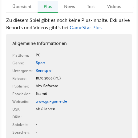
Übersicht
Plus
News
Test
Videos
Ar
Zu diesem Spiel gibt es noch keine Plus-Inhalte. Exklusive
Reports und Videos gibt's bei
GameStar Plus
.
Allgemeine Informationen
PC
Plattform:
Sport
Genre:
Rennspiel
Untergenre:
10.10.2006 (PC)
Release:
bhv Software
Publisher:
Team6
Entwickler:
www.gsr-game.de
Webseite:
ab 6 Jahren
USK:
-
DRM:
-
Spielzeit:
-
Sprachen: