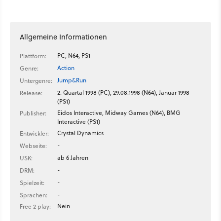
Unternehmen Indie-Entwickler dazu auf, Projekt-Ideen auf
Basis der Franchises einzureichen.
Allgemeine Informationen
PC, N64, PS1
Plattform:
Action
Genre:
Jump&Run
Untergenre:
2. Quartal 1998 (PC), 29.08.1998 (N64), Januar 1998
Release:
(PS1)
Eidos Interactive, Midway Games (N64), BMG
Publisher:
Interactive (PS1)
Crystal Dynamics
Entwickler:
-
Webseite:
ab 6 Jahren
USK:
-
DRM:
-
Spielzeit:
-
Sprachen:
Nein
Free 2 play: