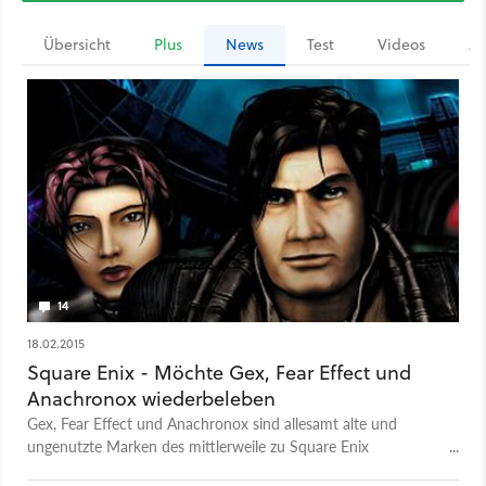
Übersicht
Plus
News
Test
Videos
Ar
14
18.02.2015
Square Enix - Möchte Gex, Fear Effect und
Anachronox wiederbeleben
Gex, Fear Effect und Anachronox sind allesamt alte und
ungenutzte Marken des mittlerweile zu Square Enix
gehörenden Publishing-Labels Eidos. Nun ruft das