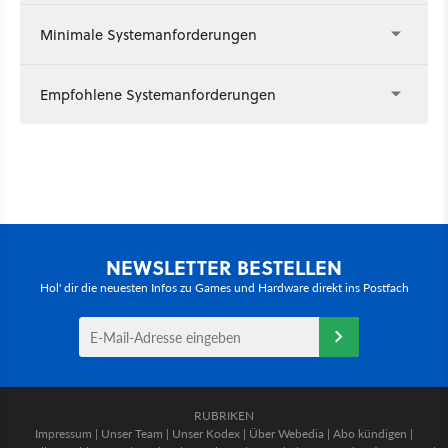
Minimale Systemanforderungen
Empfohlene Systemanforderungen
NEWSLETTER BESTELLEN
Hol' dir die neuesten Infos zu Games und Hardware direkt ins Postfach
RUBRIKEN
Impressum
|
Unser Team
|
Unser Kodex
|
Über Webedia
|
Abo kündigen
|