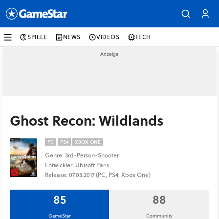
SPIELE
NEWS
VIDEOS
TECH
Ghost Recon: Wildlands
PC
PS4
XBOX ONE
Genre: 3rd-Person-Shooter
Entwickler: Ubisoft Paris
Release: 07.03.2017 (PC, PS4, Xbox One)
85
88
GameStar
Community