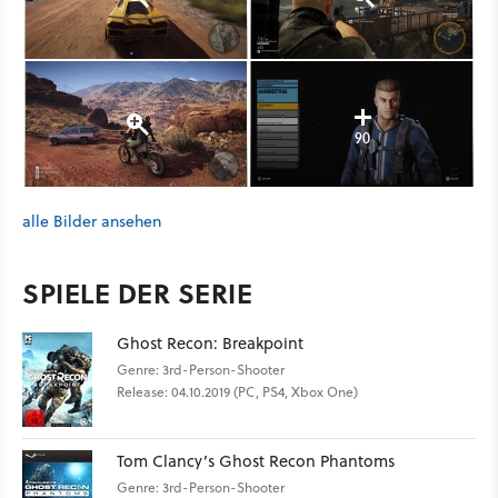
90
alle Bilder ansehen
SPIELE DER SERIE
Ghost Recon: Breakpoint
Genre: 3rd-Person-Shooter
Release: 04.10.2019 (PC, PS4, Xbox One)
Tom Clancy’s Ghost Recon Phantoms
Genre: 3rd-Person-Shooter