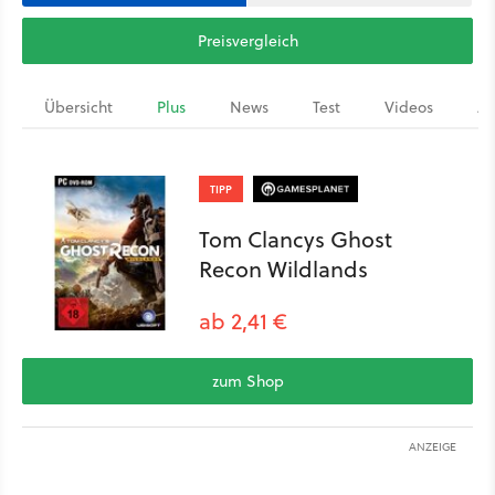
Preisvergleich
Übersicht
Plus
News
Test
Videos
Ar
TIPP
Tom Clancys Ghost
Recon Wildlands
ab 2,41 €
zum Shop
ANZEIGE