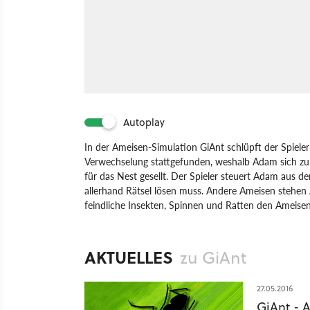
Autoplay
In der Ameisen-Simulation GiAnt schlüpft der Spieler
Verwechselung stattgefunden, weshalb Adam sich zu
für das Nest gesellt. Der Spieler steuert Adam aus 
allerhand Rätsel lösen muss. Andere Ameisen stehen 
feindliche Insekten, Spinnen und Ratten den Ameise
Spiel
PC
Action
Wreck Tangle Games
GiAnt
AKTUELLES
zu GiAnt
27.05.2016
GiAnt - A