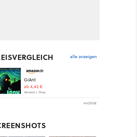
REISVERGLEICH
alle anzeigen
GiAnt
ab 4,42 €
Versand s. Shop
ANZEIGE
CREENSHOTS