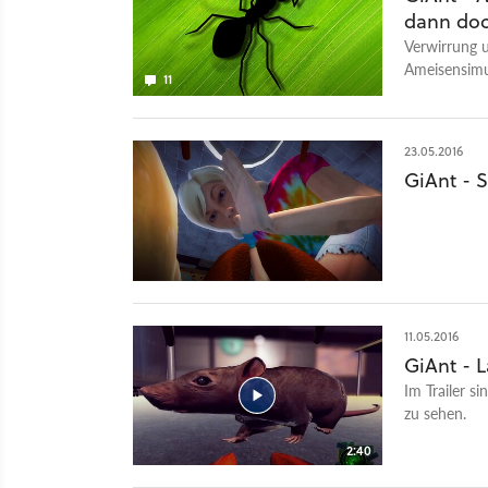
dann doc
Verwirrung u
Ameisensimul
11
Offenbar gab
Entwickler re
23.05.2016
GiAnt - 
11.05.2016
GiAnt - 
Im Trailer s
zu sehen.
2:40