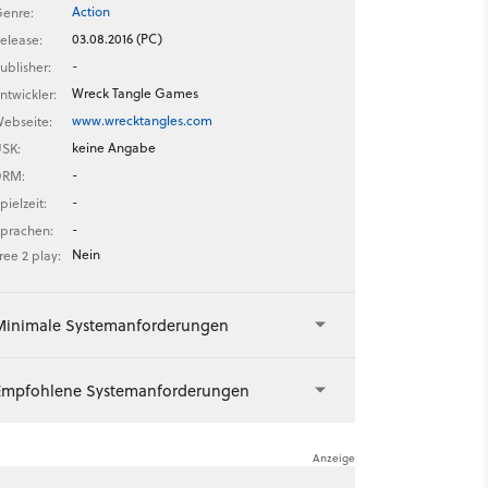
Action
enre:
03.08.2016 (PC)
elease:
-
ublisher:
Wreck Tangle Games
ntwickler:
www.wrecktangles.com
ebseite:
keine Angabe
SK:
-
DRM:
-
pielzeit:
-
prachen:
Nein
ree 2 play:
Minimale Systemanforderungen
Empfohlene Systemanforderungen