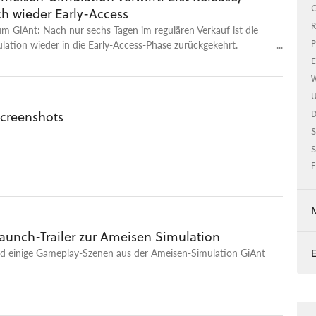
G
h wieder Early-Access
R
m GiAnt: Nach nur sechs Tagen im regulären Verkauf ist die
ation wieder in die Early-Access-Phase zurückgekehrt.
P
 es massive Kritik am Zustand des Spiels - auf die der Solo-
E
agiert hat.
W
U
Screenshots
S
S
F
Launch-Trailer zur Ameisen Simulation
ind einige Gameplay-Szenen aus der Ameisen-Simulation GiAnt