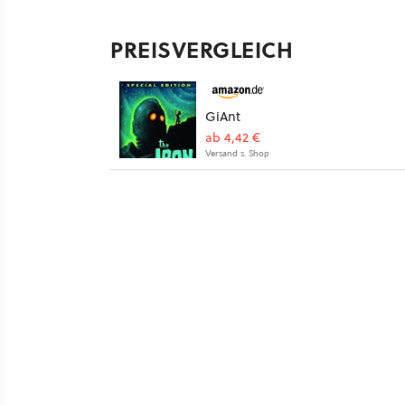
PREISVERGLEICH
GiAnt
ab 4,42 €
Versand s. Shop