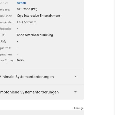
Action
enre:
01.11.2000 (PC)
elease:
Cryo Interactive Entertainment
ublisher:
EKO Software
ntwickler:
-
ebseite:
ohne Altersbeschränkung
SK:
-
DRM:
-
pielzeit:
-
prachen:
Nein
ree 2 play:
Minimale Systemanforderungen
Empfohlene Systemanforderungen