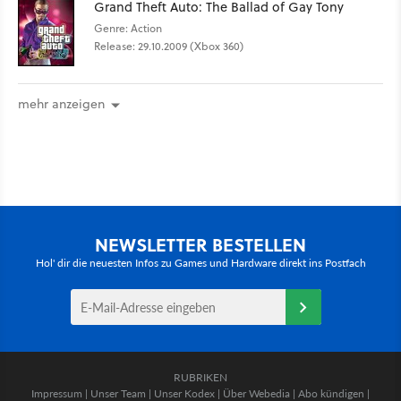
Grand Theft Auto: The Ballad of Gay Tony
Genre: Action
Release: 29.10.2009 (Xbox 360)
mehr anzeigen
NEWSLETTER BESTELLEN
Hol' dir die neuesten Infos zu Games und Hardware direkt ins Postfach
RUBRIKEN
Impressum
|
Unser Team
|
Unser Kodex
|
Über Webedia
|
Abo kündigen
|