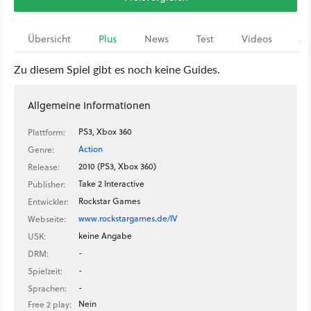
Übersicht
Plus
News
Test
Videos
Ar
Zu diesem Spiel gibt es noch keine Guides.
Allgemeine Informationen
PS3, Xbox 360
Plattform:
Action
Genre:
2010 (PS3, Xbox 360)
Release:
Take 2 Interactive
Publisher:
Rockstar Games
Entwickler:
www.rockstargames.de/IV
Webseite:
keine Angabe
USK:
-
DRM:
-
Spielzeit:
-
Sprachen:
Nein
Free 2 play: