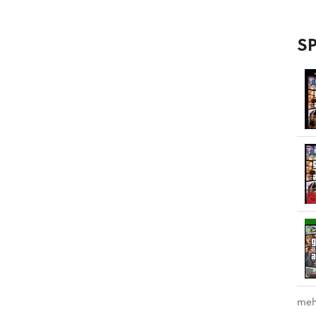
SP
meh