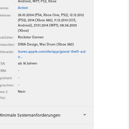
Android, WP7, PS2, Xbox
Action
enre:
26.10.2004 (PS4, Xbox One, PS2), 12.12.2012
elease:
(PS3), 2014 (Xbox 360), 11.12.2013 (iOS,
Android), 27.01.2014 (WP7), 08.06.2005
(Xbox)
Rockstar Games
ublisher:
DMA Design, War Drum (Xbox 360)
ntwickler:
itunes.apple.com/de/app/grand-theft-aut
ebseite:
o…
ab 16 Jahren
SK:
-
DRM:
-
pielzeit:
-
prachen:
Nein
ree 2
lay:
Minimale Systemanforderungen