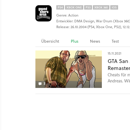
PS4
XBOX ONE
PS3
XBOX 360
IOS
Genre: Action
Entwickler: DMA Design, War Drum (Xbox 360
Release: 26.10.2004 (PS4, Xbox One, PS2), 12.12
Übersicht
Plus
News
Test
15.11.2021
GTA San A
Remaster-
Cheats für m
Andreas. Wir
3
Definitive E