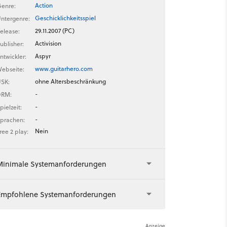
Action
enre:
Geschicklichkeitsspiel
ntergenre:
29.11.2007 (PC)
elease:
Activision
ublisher:
Aspyr
ntwickler:
www.guitarhero.com
ebseite:
ohne Altersbeschränkung
SK:
-
DRM:
-
pielzeit:
-
prachen:
Nein
ree 2 play:
Minimale Systemanforderungen
Empfohlene Systemanforderungen