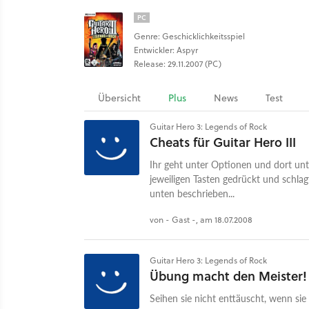
PC
Genre: Geschicklichkeitsspiel
Entwickler: Aspyr
Release: 29.11.2007 (PC)
Übersicht
Plus
News
Test
Guitar Hero 3: Legends of Rock
Cheats für Guitar Hero III
Ihr geht unter Optionen und dort unte
jeweiligen Tasten gedrückt und schlagt
unten beschrieben...
von - Gast -, am 18.07.2008
Guitar Hero 3: Legends of Rock
Übung macht den Meister!
Seihen sie nicht enttäuscht, wenn si