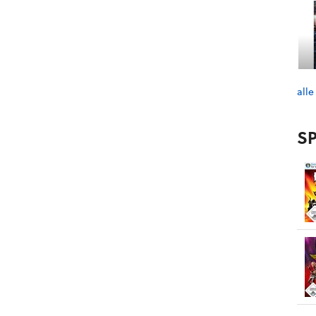
alle
SP