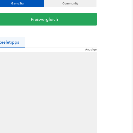
GameStar
Community
Preisvergleich
pieletipps