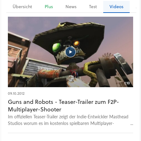
Übersicht
Plus
News
Test
Videos
Ar
1:10
09.10.2012
Guns and Robots - Teaser-Trailer zum F2P-
Multiplayer-Shooter
Im offiziellen Teaser-Trailer zeigt der Indie-Entwickler Masthead
Studios worum es im kostenlos spielbaren Multiplayer-
Shooter Guns and Robots geht; nämlich um Waffen und
Roboter.