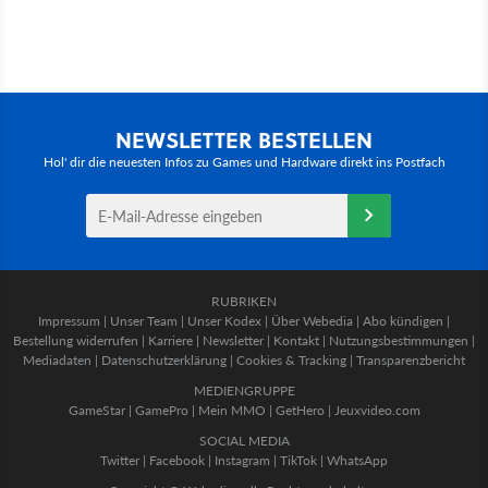
NEWSLETTER BESTELLEN
Hol' dir die neuesten Infos zu Games und Hardware direkt ins Postfach
RUBRIKEN
Impressum
|
Unser Team
|
Unser Kodex
|
Über Webedia
|
Abo kündigen
|
Bestellung widerrufen
|
Karriere
|
Newsletter
|
Kontakt
|
Nutzungsbestimmungen
|
Mediadaten
|
Datenschutzerklärung
|
Cookies & Tracking
|
Transparenzbericht
MEDIENGRUPPE
GameStar
|
GamePro
|
Mein MMO
|
GetHero
|
Jeuxvideo.com
SOCIAL MEDIA
Twitter
|
Facebook
|
Instagram
|
TikTok
|
WhatsApp