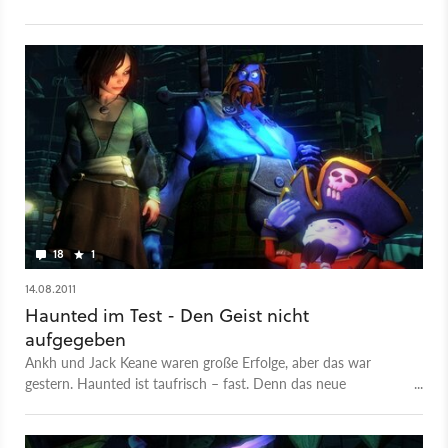
13 sind.
18
1
14.08.2011
Haunted im Test - Den Geist nicht
aufgegeben
Ankh und Jack Keane waren große Erfolge, aber das war
gestern. Haunted ist taufrisch – fast. Denn das neue
Adventure von Deck 13 ist zwei Jahre überfällig. Doch nun
spukt das Gruselabenteuer voller guter Geister endlich auf
unseren PCs.