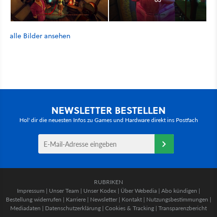
alle Bilder ansehen
NEWSLETTER BESTELLEN
Hol' dir die neuesten Infos zu Games und Hardware direkt ins Postfach
RUBRIKEN
Impressum
|
Unser Team
|
Unser Kodex
|
Über Webedia
|
Abo kündigen
|
Bestellung widerrufen
|
Karriere
|
Newsletter
|
Kontakt
|
Nutzungsbestimmungen
|
Mediadaten
|
Datenschutzerklärung
|
Cookies & Tracking
|
Transparenzbericht