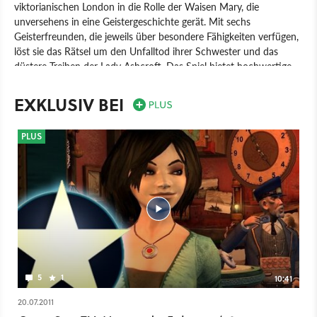
viktorianischen London in die Rolle der Waisen Mary, die
unversehens in eine Geistergeschichte gerät. Mit sechs
Geisterfreunden, die jeweils über besondere Fähigkeiten verfügen,
löst sie das Rätsel um den Unfalltod ihrer Schwester und das
düstere Treiben der Lady Ashcroft. Das Spiel bietet hochwertige
Adventure-Kost, allerdings fallen die Rätsel zu leicht aus.
EXKLUSIV BEI
Spiel
PC
Adventure
Point & Click
dtp entertainment
Deck13 Interactive
Haunted
PLUS
5
1
10:41
20.07.2011