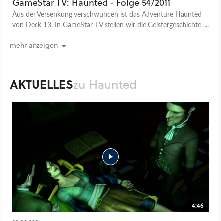
GameStar TV: Haunted - Folge 54/2011
Aus der Versenkung verschwunden ist das Adventure Haunted
von Deck 13. In GameStar TV stellen wir die Geistergeschichte
vor.
mehr anzeigen
AKTUELLES
zu Haunted
4:46