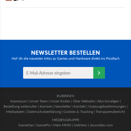
NEWSLETTER BESTELLEN
Hol' dir die neuesten Infos zu Games und Hardware direkt ins Postfach
RUBRIKEN
Impressum
|
Unser Team
|
Unser Kodex
|
Über Webedia
|
Abo kündigen
|
Bestellung widerrufen
|
Karriere
|
Newsletter
|
Kontakt
|
Nutzungsbestimmungen
|
Mediadaten
|
Datenschutzerklärung
|
Cookies & Tracking
|
Transparenzbericht
MEDIENGRUPPE
GameStar
|
GamePro
|
Mein MMO
|
GetHero
|
Jeuxvideo.com