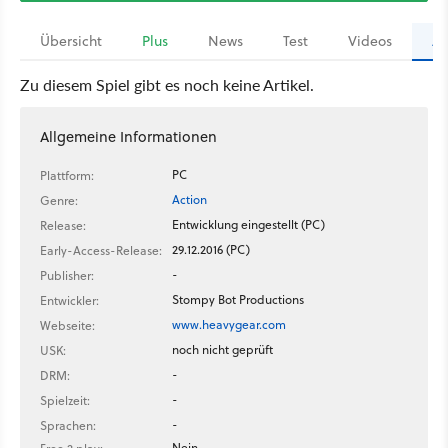
Übersicht
Plus
News
Test
Videos
Ar
Zu diesem Spiel gibt es noch keine Artikel.
Allgemeine Informationen
PC
Plattform:
Action
Genre:
Entwicklung eingestellt (PC)
Release:
29.12.2016 (PC)
Early-Access-Release:
-
Publisher:
Stompy Bot Productions
Entwickler:
www.heavygear.com
Webseite:
noch nicht geprüft
USK:
-
DRM:
-
Spielzeit:
-
Sprachen:
Nein