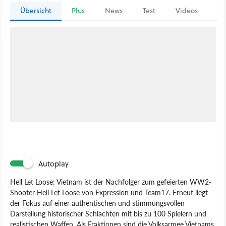
Übersicht
Plus
News
Test
Videos
Ar
Autoplay
Hell Let Loose: Vietnam ist der Nachfolger zum gefeierten WW2-
Shooter Hell Let Loose von Expression und Team17. Erneut liegt
der Fokus auf einer authentischen und stimmungsvollen
Darstellung historischer Schlachten mit bis zu 100 Spielern und
realistischen Waffen. Als Fraktionen sind die Volksarmee Vietnams