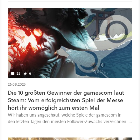
Nordvietnam in den 1960er Jahren. Jetzt gibt es erstmals
echtes Gameplay zu sehen. Das neue Video zeigt Gefechte im
Dschungel zwischen Infanteristen, Hubschraubern, Booten
und sogar Panzern mit historisch akkuratem Kriegsgerät. Bis
zu 100 Spieler sollen pro Match um die Vorherrschaft ringen
und in 19 hochgradig spezialisierte Klassen schlüpfen können.
Wie bei Hell Let Loose üblich, sind Teamwork, eine
funktionierende Befehlskette und taktisches Vorgehen
entscheidend – schnelle Shooter-Reaktionen eines einzelnen
sind dagegen ebensowenig gefragt wie Movement-Skills á la
Bunnyhopping oder Slide Cancelling. Hell Let Loose: Vietnam
28
6
erscheint 2026 auf Basis der Unreal Engine 5.
26.08.2025
Die 10 größten Gewinner der gamescom laut
Steam: Vom erfolgreichsten Spiel der Messe
hört ihr womöglich zum ersten Mal
Wir haben uns angeschaut, welche Spiele der gamescom in
den letzten Tagen den meisten Follower-Zuwachs verzeichnen
konnten. Ganz oben steht ein winziger Indie-Titel.