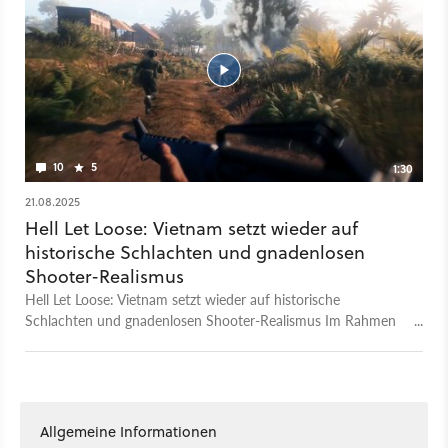
10
5
1:30
21.08.2025
Hell Let Loose: Vietnam setzt wieder auf
historische Schlachten und gnadenlosen
Shooter-Realismus
Hell Let Loose: Vietnam setzt wieder auf historische
Schlachten und gnadenlosen Shooter-Realismus Im Rahmen
der gamescom 2025 wurde Hell Let Loose: Vietnam
angekündigt – ein neuer Shooter von den Machern des
WW2-Shooters Hell Let Loose. Zu den Features zählen:
● Große 50v50-Schlachten auf 6 Maps ● Panzer, Boote,
Hubschrauber steuerbar ● Fokus auf Teamwork, Taktik und
Allgemeine Informationen
Realismus ● 19 spielbare Kampfrollen, verteilt auf 6 Einheiten