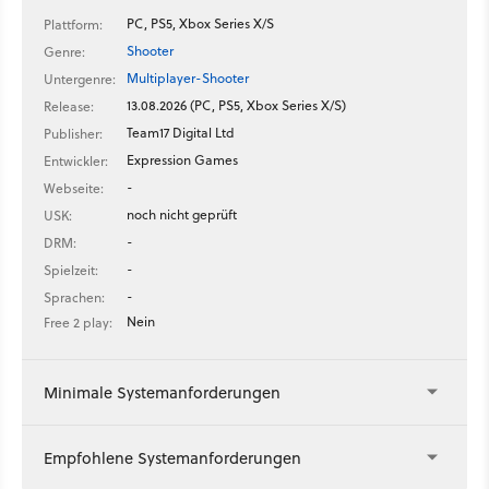
● Neues Movement (Schwimmen, Klettern, Wegschleifen von
PC, PS5, Xbox Series X/S
Plattform:
Kameraden) ● Aktualisierte Interfaces und Spielführung
Shooter
Genre:
● Authentische Waffen, Werkzeuge und Vehikel
Multiplayer-Shooter
Untergenre:
13.08.2026 (PC, PS5, Xbox Series X/S)
Release:
Team17 Digital Ltd
Publisher:
Expression Games
Entwickler:
-
Webseite:
noch nicht geprüft
USK:
-
DRM:
-
Spielzeit:
-
Sprachen:
Nein
Free 2 play:
Minimale Systemanforderungen
Empfohlene Systemanforderungen