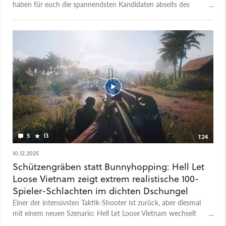
haben für euch die spannendsten Kandidaten abseits des
jährlichen COD-Releases zusammengetragen. 00:00 Intro
00:30 Judas 01:36 Hell Let Loose: Vietnam 02:36 Hunger
03:37 '83 04:48 Beautiful Light 05:49 Gears of War: E-Day
06:47 Marathon 07:49 Max Payne 1+2 Remake 09:04 Defect
10:05 Toxic Commando 11:21 Industria 2 12:32 Exoborne
13:33 Neo Berlin 2087 14:35 Rules of Engagement: The Grey
State 15:35 Mouse: PI For Hire 16:47 Den Of Wolves
17:46 Halo: Campaign Evolved 18:37 Sand: Raiders of Sophie
19:41 Ill 20:38 Kingmakers 21:40 No Law 22:51 4Loop
24:07 Outro
5
13
1:24
10.12.2025
Schützengräben statt Bunnyhopping: Hell Let
Loose Vietnam zeigt extrem realistische 100-
Spieler-Schlachten im dichten Dschungel
Einer der intensivsten Taktik-Shooter ist zurück, aber diesmal
mit einem neuen Szenario: Hell Let Loose Vietnam wechselt
vom WW2-Setting in den Krieg zwischen USA und