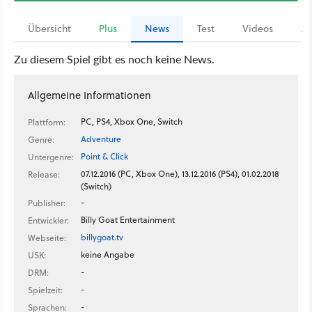
Übersicht
Plus
News
Test
Videos
Ar
Zu diesem Spiel gibt es noch keine News.
Allgemeine Informationen
PC, PS4, Xbox One, Switch
Plattform:
Adventure
Genre:
Point & Click
Untergenre:
07.12.2016 (PC, Xbox One), 13.12.2016 (PS4), 01.02.2018
Release:
(Switch)
-
Publisher:
Billy Goat Entertainment
Entwickler:
billygoat.tv
Webseite:
keine Angabe
USK:
-
DRM:
-
Spielzeit:
-
Sprachen: