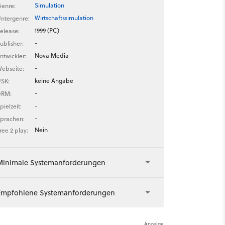
Simulation
enre:
Wirtschaftssimulation
ntergenre:
1999 (PC)
elease:
-
ublisher:
Nova Media
ntwickler:
-
ebseite:
keine Angabe
SK:
-
DRM:
-
pielzeit:
-
prachen:
Nein
ree 2 play:
Minimale Systemanforderungen
Empfohlene Systemanforderungen