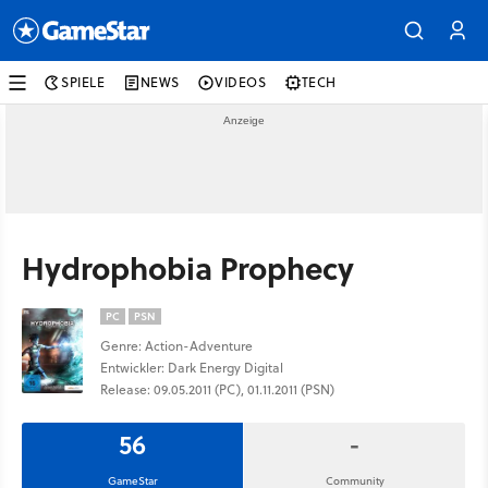
SPIELE
NEWS
VIDEOS
TECH
Hydrophobia Prophecy
PC
PSN
Genre: Action-Adventure
Entwickler: Dark Energy Digital
Release: 09.05.2011 (PC), 01.11.2011 (PSN)
56
-
GameStar
Community