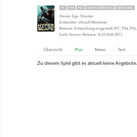
PC
PS4
PS5
XBOX SERIES X/S
XBOX ONE
Genre: Ego-Shooter
Entwickler: Ubisoft Montreal
Release: Entwicklung eingestellt (PC, PS4, PS
Early-Access-Release: 12.07.2020 (PC)
Übersicht
Plus
News
Test
Zu diesem Spiel gibt es aktuell keine Angebote