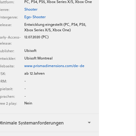
PC, PS4, PS5, Xbox Series X/S, Xbox One
lattform:
Shooter
enre:
Ego-Shooter
ntergenre:
Entwicklung eingestellt (PC, PS4, PS5,
elease:
Xbox Series X/S, Xbox One)
12.07.2020 (PC)
arly-Access-
elease:
Ubisoft
ublisher:
Ubisoft Montreal
ntwickler:
www.prismadimensions.com/de-de
ebseite:
ab 12 Jahren
SK:
-
DRM:
-
pielzeit:
-
prachen:
Nein
ree 2 play:
Minimale Systemanforderungen