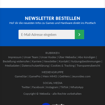
NEWSLETTER BESTELLEN
Hol' dir die neuesten Infos zu Games und Hardware direkt ins Postfach
RUBRIKEN
Impressum
|
Unser Team
|
Unser Kodex
|
Über Webedia
|
Abo kündigen
|
Bestellung widerrufen
|
Karriere
|
Newsletter
|
Kontakt
|
Nutzungsbestimmungen
|
Mediadaten
|
Datenschutzerklärung
|
Cookies & Tracking
|
Transparenzbericht
MEDIENGRUPPE
GameStar
|
GamePro
|
Mein MMO
|
GetHero
|
Jeuxvideo.com
SOCIAL MEDIA
Twitter
|
Facebook
|
Instagram
|
TikTok
|
WhatsApp
Copyright © Webedia - alle Rechte vorbehalten