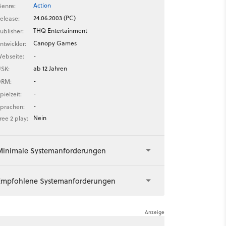
Action
enre:
24.06.2003 (PC)
elease:
THQ Entertainment
ublisher:
Canopy Games
ntwickler:
-
ebseite:
ab 12 Jahren
SK:
-
DRM:
-
pielzeit:
-
prachen:
Nein
ree 2 play:
Minimale Systemanforderungen
Empfohlene Systemanforderungen