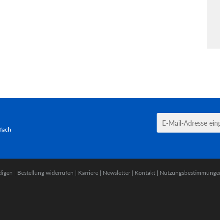
tfach
digen
|
Bestellung widerrufen
|
Karriere
|
Newsletter
|
Kontakt
|
Nutzungsbestimmunge