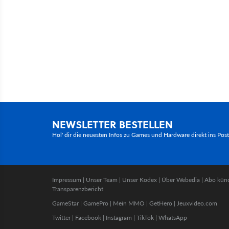
NEWSLETTER BESTELLEN
Hol' dir die neuesten Infos zu Games und Hardware direkt ins Pos
Impressum
|
Unser Team
|
Unser Kodex
|
Über Webedia
|
Abo kün
Transparenzbericht
GameStar
|
GamePro
|
Mein MMO
|
GetHero
|
Jeuxvideo.com
Twitter
|
Facebook
|
Instagram
|
TikTok
|
WhatsApp