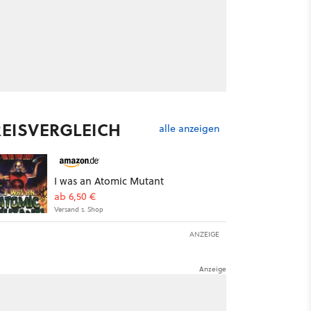
REISVERGLEICH
alle anzeigen
I was an Atomic Mutant
ab 6,50 €
Versand s. Shop
ANZEIGE