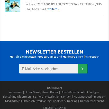
Release: 20.11.2006 (PC), 31.03.2007 (Wii), 29.03.2006 (NDS,
PS2, Xbox, GC),
weitere ...
NEWSLETTER BESTELLEN
Hol' dir die neuesten Infos zu Games und Hardware direkt ins Postfach
RUBRIKEN
Impressum
|
Unser Team
|
Unser Kodex
|
Über Webedia
|
Abo kündigen
|
Bestellung widerrufen
|
Karriere
|
Newsletter
|
Kontakt
|
Nutzungsbestimmungen
|
Mediadaten
|
Datenschutzerklärung
|
Cookies & Tracking
|
Transparenzbericht
MEDIENGRUPPE