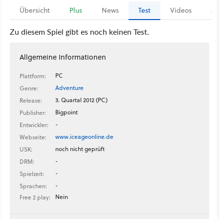
Übersicht
Plus
News
Test
Videos
Ar
Zu diesem Spiel gibt es noch keinen Test.
Allgemeine Informationen
PC
Plattform:
Adventure
Genre:
3. Quartal 2012 (PC)
Release:
Bigpoint
Publisher:
-
Entwickler:
www.iceageonline.de
Webseite:
noch nicht geprüft
USK:
-
DRM:
-
Spielzeit:
-
Sprachen:
Nein
Free 2 play: