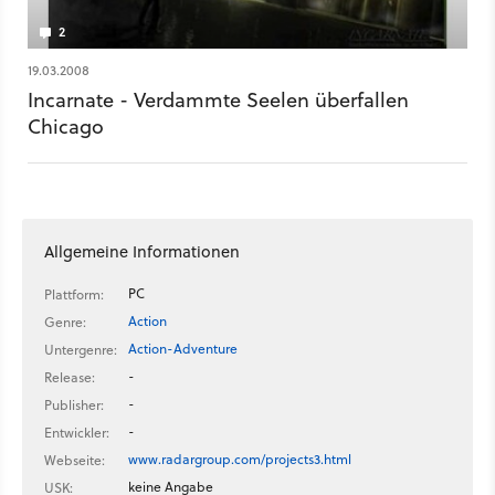
2
19.03.2008
Incarnate - Verdammte Seelen überfallen
Chicago
Allgemeine Informationen
PC
Plattform:
Action
Genre:
Action-Adventure
Untergenre:
-
Release:
-
Publisher:
-
Entwickler:
www.radargroup.com/projects3.html
Webseite:
keine Angabe
USK: