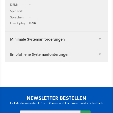
-
DRM:
-
Spielzeit:
-
Sprachen:
Nein
Free 2 play:
Minimale Systemanforderungen
Empfohlene Systemanforderungen
NEWSLETTER BESTELLEN
Hol' dir die neuesten Infos zu Games und Hardware direkt ins Postfach