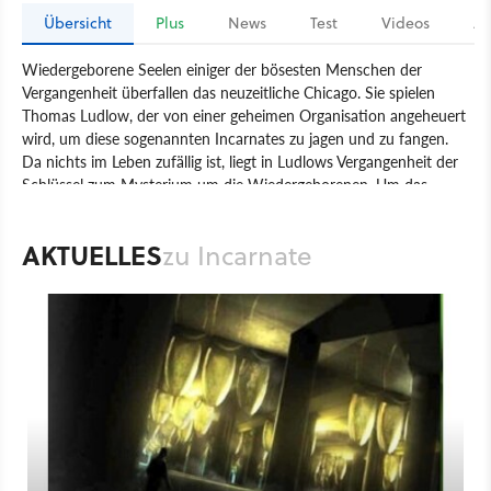
Übersicht
Plus
News
Test
Videos
Ar
Wiedergeborene Seelen einiger der bösesten Menschen der
Vergangenheit überfallen das neuzeitliche Chicago. Sie spielen
Thomas Ludlow, der von einer geheimen Organisation angeheuert
wird, um diese sogenannten Incarnates zu jagen und zu fangen.
Da nichts im Leben zufällig ist, liegt in Ludlows Vergangenheit der
Schlüssel zum Mysterium um die Wiedergeborenen. Um das
Geheimnis zu lüften, muss er nur lange genug überleben. Auf der
Jagd in der offenen Stadt und in dunklen Ecken mag das nicht
AKTUELLES
zu Incarnate
immer einfach sein.
Spiel
PC
Action
Action-Adventure
Incarnate