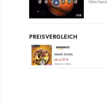
Video-Specia
3:08
PREISVERGLEICH
Jewel Jones
ab 4,37 €
Versand s. Shop