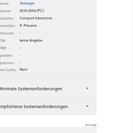
Strategie
enre:
29.01.2004 (PC)
elease:
Comport Interactive
ublisher:
X-Pressive
ntwickler:
-
ebseite:
keine Angabe
SK:
-
DRM:
-
pielzeit:
-
prachen:
Nein
ree 2 play:
Minimale Systemanforderungen
Empfohlene Systemanforderungen