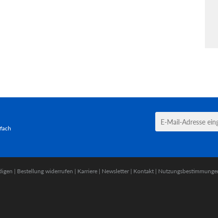
tfach
digen
|
Bestellung widerrufen
|
Karriere
|
Newsletter
|
Kontakt
|
Nutzungsbestimmunge