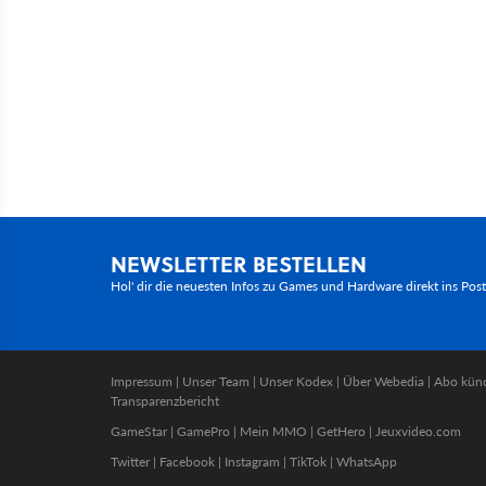
NEWSLETTER BESTELLEN
Hol' dir die neuesten Infos zu Games und Hardware direkt ins Pos
Impressum
|
Unser Team
|
Unser Kodex
|
Über Webedia
|
Abo kün
Transparenzbericht
GameStar
|
GamePro
|
Mein MMO
|
GetHero
|
Jeuxvideo.com
Twitter
|
Facebook
|
Instagram
|
TikTok
|
WhatsApp