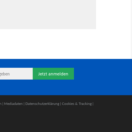
Jetzt anmelden
n
|
Mediadaten
|
Datenschutzerklärung
|
Cookies & Tracking
|