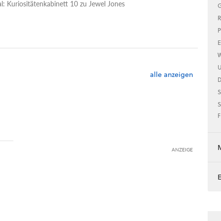
l: Kuriositätenkabinett 10 zu Jewel Jones
G
R
P
E
W
U
alle anzeigen
S
S
F
ANZEIGE