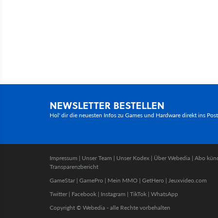
NEWSLETTER BESTELLEN
Hol' dir die neuesten Infos zu Games und Hardware direkt ins Pos
Impressum
|
Unser Team
|
Unser Kodex
|
Über Webedia
|
Abo kün
Transparenzbericht
GameStar
|
GamePro
|
Mein MMO
|
GetHero
|
Jeuxvideo.com
Twitter
|
Facebook
|
Instagram
|
TikTok
|
WhatsApp
Copyright © Webedia - alle Rechte vorbehalten