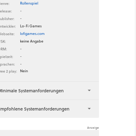
Rollenspiel
enre:
-
elease:
-
ublisher:
Lo-Fi Games
ntwickler:
lofigames.com
ebseite:
keine Angabe
SK:
-
DRM:
-
pielzeit:
-
prachen:
Nein
ree 2 play:
Minimale Systemanforderungen
Empfohlene Systemanforderungen