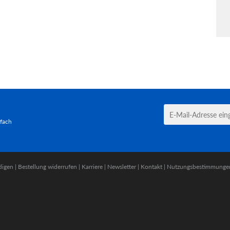
tfach
digen
|
Bestellung widerrufen
|
Karriere
|
Newsletter
|
Kontakt
|
Nutzungsbestimmunge