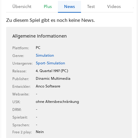
Übersicht
Plus
News
Test
Videos
Ar
Zu diesem Spiel gibt es noch keine News.
Allgemeine Informationen
PC
Plattform:
Simulation
Genre:
Sport-Simulation
Untergenre:
4. Quartal 1997 (PC)
Release:
Dinamic Multimedia
Publisher:
Anco Software
Entwickler:
-
Webseite:
ohne Altersbeschränkung
USK:
-
DRM:
-
Spielzeit:
-
Sprachen:
Nein
Free 2 play: