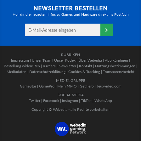
NEWSLETTER BESTELLEN
Hol' dir die neuesten Infos zu Games und Hardware direkt ins Postfach
RUBRIKEN
Impressum
|
Unser Team
|
Unser Kodex
|
Über Webedia
|
Abo kündigen
|
Bestellung widerrufen
|
Karriere
|
Newsletter
|
Kontakt
|
Nutzungsbestimmungen
|
Mediadaten
|
Datenschutzerklärung
|
Cookies & Tracking
|
Transparenzbericht
MEDIENGRUPPE
GameStar
|
GamePro
|
Mein MMO
|
GetHero
|
Jeuxvideo.com
SOCIAL MEDIA
Twitter
|
Facebook
|
Instagram
|
TikTok
|
WhatsApp
Copyright © Webedia - alle Rechte vorbehalten