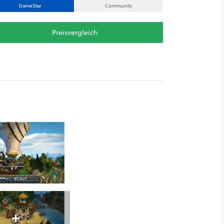
GameStar
Community
Preisvergleich