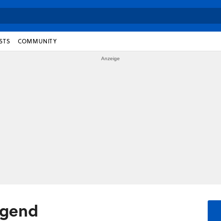
STS
COMMUNITY
egend