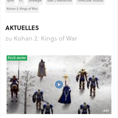
Spiel
PC
Strategie
Take 2 Interactive
TimeGate Studios
Kohan 2: Kings of War
AKTUELLES
zu Kohan 2: Kings of War
PLUS-Archiv
4:41