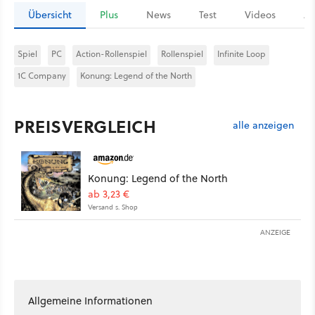
Übersicht
Plus
News
Test
Videos
Ar
Spiel
PC
Action-Rollenspiel
Rollenspiel
Infinite Loop
1C Company
Konung: Legend of the North
PREISVERGLEICH
alle anzeigen
Konung: Legend of the North
ab 3,23 €
Versand s. Shop
ANZEIGE
Allgemeine Informationen