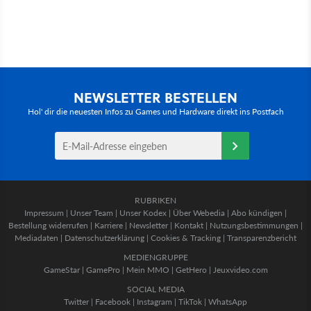
NEWSLETTER BESTELLEN
Hol' dir die neuesten Infos zu Games und Hardware direkt ins Postfach
RUBRIKEN
Impressum
|
Unser Team
|
Unser Kodex
|
Über Webedia
|
Abo kündigen
|
Bestellung widerrufen
|
Karriere
|
Newsletter
|
Kontakt
|
Nutzungsbestimmungen
|
Mediadaten
|
Datenschutzerklärung
|
Cookies & Tracking
|
Transparenzbericht
MEDIENGRUPPE
GameStar
|
GamePro
|
Mein MMO
|
GetHero
|
Jeuxvideo.com
SOCIAL MEDIA
Twitter
|
Facebook
|
Instagram
|
TikTok
|
WhatsApp