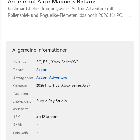
Arcane auf Alice Madness Returns
Koshmar ist ein stimmungsvolles Action-Adventure mit
Rollenspiel- und Roguelike-Elemeten, das noch 2026 für PC,
PS5 und Xbox Series erscheinen soll. Look und Setting
erinnern stark an Arcane und Alice: Madness Returns, das
Spiel verspricht aber auch actionreiche Kämpfe mit
unterschiedlichen Skill Trees, sowie weitreichende
Entscheidungen.
Allgemeine Informationen
PC, PS5, Xbox Series X/S
Plattform:
Action
Genre:
Action-Adventure
Untergenre:
2026 (PC, PS5, Xbox Series X/S)
Release:
-
Publisher:
Purple Ray Studio
Entwickler:
-
Webseite:
ab 12 Jahren
USK:
-
DRM:
-
Spielzeit:
-