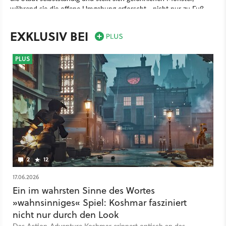
während sie die offene Umgebung erforscht - nicht nur zu Fuß,
sondern auch kletternd oder gleitend. Im Kampf meistert ihr
unterschiedliche Waffen und Talente, um der Bedrohung Herr zu
EXKLUSIV BEI
werden, während ihr bei der Geschichte euren Verstand investiert
und entweder die Albträume übersteht oder wahnsinnig werdet.
PLUS
Spiel
PC
PlayStation
Xbox
Action
Action-Adventure
PlayStation 5
Xbox Series X/S
Koshmar: The Last Reverie
2
12
17.06.2026
Ein im wahrsten Sinne des Wortes
»wahnsinniges« Spiel: Koshmar fasziniert
nicht nur durch den Look
Das Action-Adventure Koshmar erinnert optisch an das