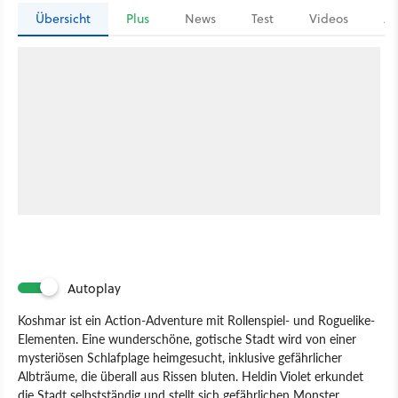
Übersicht
Plus
News
Test
Videos
Ar
Autoplay
Koshmar ist ein Action-Adventure mit Rollenspiel- und Roguelike-
Elementen. Eine wunderschöne, gotische Stadt wird von einer
mysteriösen Schlafplage heimgesucht, inklusive gefährlicher
Albträume, die überall aus Rissen bluten. Heldin Violet erkundet
die Stadt selbstständig und stellt sich gefährlichen Monster,