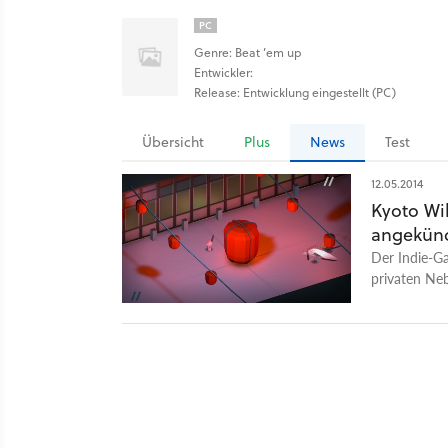
PC
Genre: Beat ’em up
Entwickler:
Release: Entwicklung eingestellt (PC)
Übersicht
Plus
News
Test
12.05.2014
Kyoto Wi
angekünd
Der Indie-G
privaten Neb
einen Vier-S