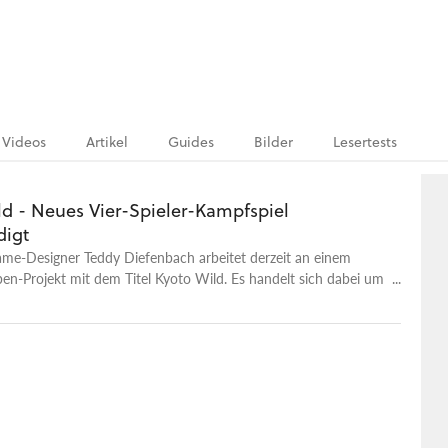
Videos
Artikel
Guides
Bilder
Lesertests
ld - Neues Vier-Spieler-Kampfspiel
igt
ame-Designer Teddy Diefenbach arbeitet derzeit an einem
en-Projekt mit dem Titel Kyoto Wild. Es handelt sich dabei um
pieler-Brawler mit interessantem Spieldesign.