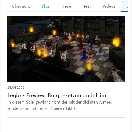
Übersicht
Plus
News
Test
Videos
Ar
28.04.2009
Legio - Preview: Burgbesetzung mit Hirn
In diesem Spiel gewinnt nicht der mit der dicksten Armee,
sondern der mit der schlaueren Taktik.