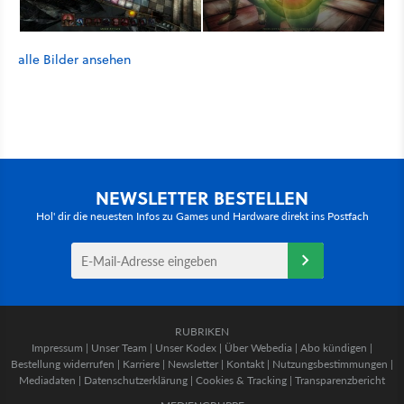
alle Bilder ansehen
NEWSLETTER BESTELLEN
Hol' dir die neuesten Infos zu Games und Hardware direkt ins Postfach
RUBRIKEN
Impressum
|
Unser Team
|
Unser Kodex
|
Über Webedia
|
Abo kündigen
|
Bestellung widerrufen
|
Karriere
|
Newsletter
|
Kontakt
|
Nutzungsbestimmungen
|
Mediadaten
|
Datenschutzerklärung
|
Cookies & Tracking
|
Transparenzbericht