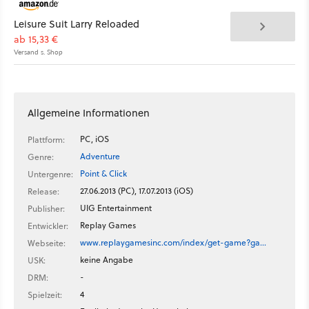
Leisure Suit Larry Reloaded
ab 15,33 €
Versand s. Shop
Allgemeine Informationen
PC, iOS
Plattform:
Adventure
Genre:
Point & Click
Untergenre:
27.06.2013 (PC), 17.07.2013 (iOS)
Release:
UIG Entertainment
Publisher:
Replay Games
Entwickler:
www.replaygamesinc.com/index/get-game?ga…
Webseite:
keine Angabe
USK:
-
DRM:
4
Spielzeit: