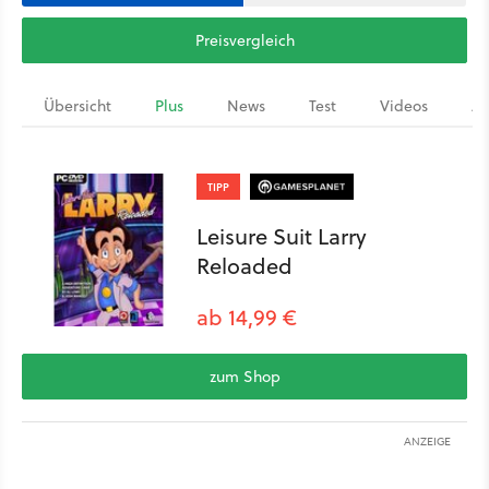
Preisvergleich
Übersicht
Plus
News
Test
Videos
Ar
TIPP
Leisure Suit Larry
Reloaded
ab 14,99 €
zum Shop
ANZEIGE