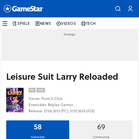
SPIELE
NEWS
VIDEOS
TECH
Leisure Suit Larry Reloaded
PC
IOS
Genre: Point & Click
Entwickler: Replay Games
Release: 27.06.2013 (PC), 17.07.2013 (iOS)
58
69
GameStar
Community