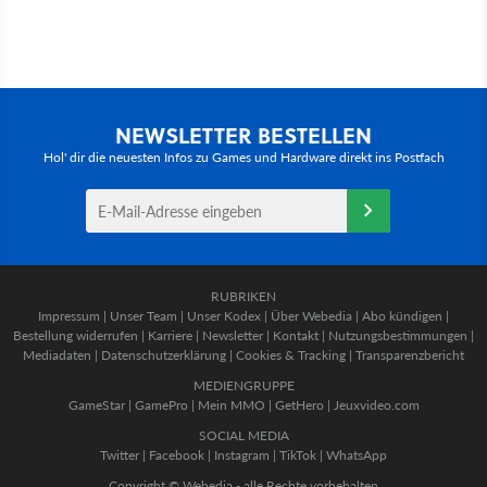
NEWSLETTER BESTELLEN
Hol' dir die neuesten Infos zu Games und Hardware direkt ins Postfach
RUBRIKEN
Impressum
|
Unser Team
|
Unser Kodex
|
Über Webedia
|
Abo kündigen
|
Bestellung widerrufen
|
Karriere
|
Newsletter
|
Kontakt
|
Nutzungsbestimmungen
|
Mediadaten
|
Datenschutzerklärung
|
Cookies & Tracking
|
Transparenzbericht
MEDIENGRUPPE
GameStar
|
GamePro
|
Mein MMO
|
GetHero
|
Jeuxvideo.com
SOCIAL MEDIA
Twitter
|
Facebook
|
Instagram
|
TikTok
|
WhatsApp
Copyright © Webedia - alle Rechte vorbehalten