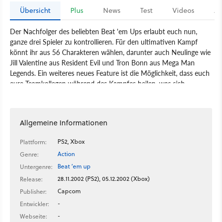
Übersicht
Plus
News
Test
Videos
Ar
Der Nachfolger des beliebten Beat 'em Ups erlaubt euch nun,
ganze drei Spieler zu kontrollieren. Für den ultimativen Kampf
könnt ihr aus 56 Charakteren wählen, darunter auch Neulinge wie
Jill Valentine aus Resident Evil und Tron Bonn aus Mega Man
Legends. Ein weiteres neues Feature ist die Möglichkeit, dass euch
eure Teamkollegen während des Kampfes heilen, was sich
besonders im Survival Modus als nützlich erweist.
Spiel
PlayStation 2
Xbox
PlayStation
Xbox
Action
Allgemeine Informationen
Beat ’em up
Capcom
Marvel vs. Capcom 2
PS2, Xbox
Plattform:
Action
Genre:
Beat ’em up
Untergenre:
28.11.2002 (PS2), 05.12.2002 (Xbox)
Release:
Capcom
Publisher:
-
Entwickler:
-
Webseite: