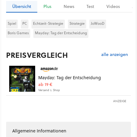
Übersicht
Plus
News
Test
Videos
Ar
Spiel
PC
Echtzeit-Strategie
Strategie
JoWooD
Boris Games
Mayday: Tag der Entscheidung
PREISVERGLEICH
alle anzeigen
Mayday: Tag der Entscheidung
ab 19 €
Versand s. Shop
ANZEIGE
Allgemeine Informationen