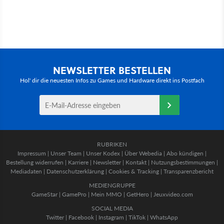
NEWSLETTER BESTELLEN
Hol' dir die neuesten Infos zu Games und Hardware direkt ins Postfach
RUBRIKEN
Impressum
|
Unser Team
|
Unser Kodex
|
Über Webedia
|
Abo kündigen
|
Bestellung widerrufen
|
Karriere
|
Newsletter
|
Kontakt
|
Nutzungsbestimmungen
|
Mediadaten
|
Datenschutzerklärung
|
Cookies & Tracking
|
Transparenzbericht
MEDIENGRUPPE
GameStar
|
GamePro
|
Mein MMO
|
GetHero
|
Jeuxvideo.com
SOCIAL MEDIA
Twitter
|
Facebook
|
Instagram
|
TikTok
|
WhatsApp