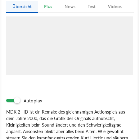
Übersicht
Plus
News
Test
Videos
Ar
Autoplay
MDK 2 HD ist ein Remake des gleichnamigen Actionspiels aus
dem Jahre 2000, das die Grafik des Originals aufhübscht,
Kleinigkeiten beim Sound ändert und den Schwierigkeitsgrad
anpasst. Ansonsten bleibt aber alles beim Alten. Wie gewohnt
steuern Sie den kampfanzugtragenden Kurt Hectic und säubern