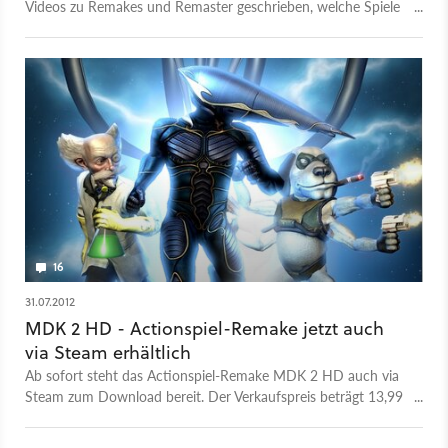
Videos zu Remakes und Remaster geschrieben, welche Spiele
noch unbedingt eine Neuauflage bekommen sollten. Einige
Titel von euren Vorschlägen stellen wir in diesen Video nun
vor: 00:00 - The Darkness verdient eine Rückkehr 02:16 -
Dieses Need for Speed wünscht ihr euch zurück 03:53 - Wo
bleibt das Remake von Deus Ex? 05:30 - Legacy of Kain ist
fast vergessen, zu Unrecht! 07:04 - Die Simpsons: Hit & Run
als Remake-Kandidat 08:30 - Herr der Ringe: Schlacht um
Mittelerde hat schon ein Fan-Remake 09:57 - Ein Drakan-
Remake könnte Drachenreiten zurückbringen 11:32 - Auch
MDK wollt ihr als Remake zurück
16
31.07.2012
MDK 2 HD - Actionspiel-Remake jetzt auch
via Steam erhältlich
Ab sofort steht das Actionspiel-Remake MDK 2 HD auch via
Steam zum Download bereit. Der Verkaufspreis beträgt 13,99
Euro.