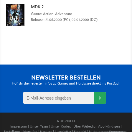
MDK 2
Genre: Action-Adventure
Release: 21.06.2000 (PC), 02.04.2000 (DC)
NEWSLETTER BESTELLEN
Hol' dir die neuesten Infos zu Games und Hardware direkt ins Postfach
RUBRIKEN
Impressum
|
Unser Team
|
Unser Kodex
|
Über Webedia
|
Abo kündigen
|
Bestellung widerrufen
|
Karriere
|
Newsletter
|
Kontakt
|
Nutzungsbestimmungen
|