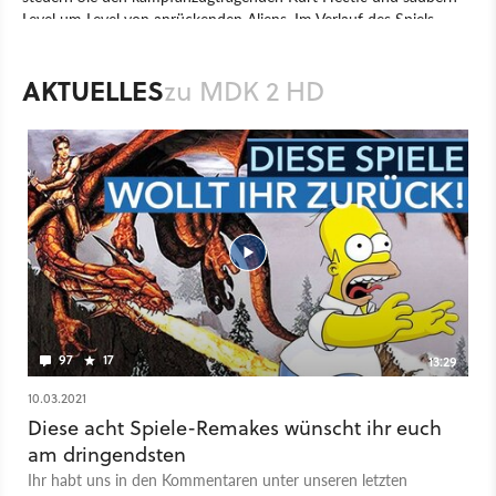
Level um Level von anrückenden Aliens. Im Verlauf des Spiels
schlüpfen Sie außerdem in die Rolle seiner beiden Begleiter, dem
Hund Max und dem weißbekittelten Doktor. Das hat auch
AKTUELLES
zu MDK 2 HD
spielerisch Auswirkungen, so kann etwa Max bis zu vier Waffen
gleichzeitig abfeuern und der Wissenschaftler darf Gegenstände
kombinieren und Gegner mit radioaktivem Toast beschießen.
Spiel
PC
Action
Action-Adventure
Interplay Entertainment
Overhaul Games
MDK 2 HD
97
17
13:29
10.03.2021
Diese acht Spiele-Remakes wünscht ihr euch
am dringendsten
Ihr habt uns in den Kommentaren unter unseren letzten