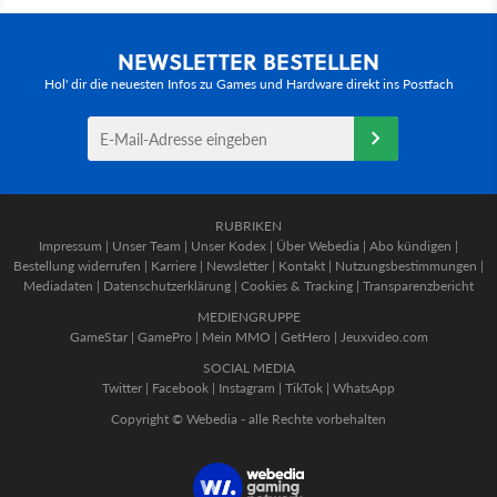
NEWSLETTER BESTELLEN
Hol' dir die neuesten Infos zu Games und Hardware direkt ins Postfach
RUBRIKEN
Impressum
|
Unser Team
|
Unser Kodex
|
Über Webedia
|
Abo kündigen
|
Bestellung widerrufen
|
Karriere
|
Newsletter
|
Kontakt
|
Nutzungsbestimmungen
|
Mediadaten
|
Datenschutzerklärung
|
Cookies & Tracking
|
Transparenzbericht
MEDIENGRUPPE
GameStar
|
GamePro
|
Mein MMO
|
GetHero
|
Jeuxvideo.com
SOCIAL MEDIA
Twitter
|
Facebook
|
Instagram
|
TikTok
|
WhatsApp
Copyright © Webedia - alle Rechte vorbehalten