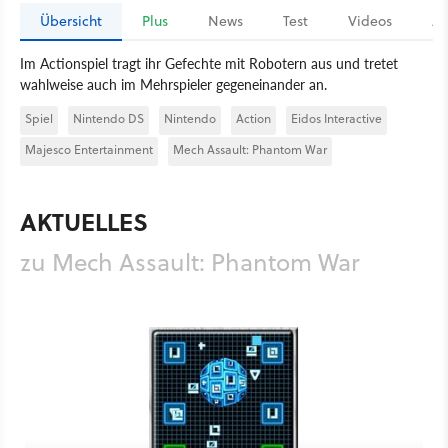
Übersicht
Plus
News
Test
Videos
Ar
Im Actionspiel tragt ihr Gefechte mit Robotern aus und tretet
wahlweise auch im Mehrspieler gegeneinander an.
Spiel
Nintendo DS
Nintendo
Action
Eidos Interactive
Majesco Entertainment
Mech Assault: Phantom War
AKTUELLES
zu Mech Assault: Phantom War