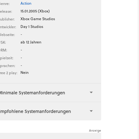
Action
enre:
15.01.2005 (Xbox)
elease:
Xbox Game Studios
ublisher:
Day 1 Studios
ntwickler:
-
ebseite:
ab 12 Jahren
SK:
-
DRM:
-
pielzeit:
-
prachen:
Nein
ree 2 play:
Minimale Systemanforderungen
Empfohlene Systemanforderungen