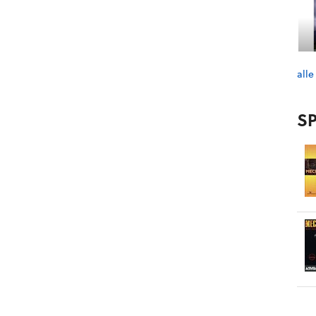
alle
SP