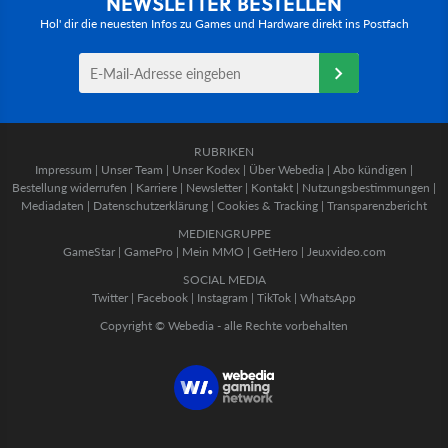
NEWSLETTER BESTELLEN
Hol' dir die neuesten Infos zu Games und Hardware direkt ins Postfach
RUBRIKEN
Impressum
|
Unser Team
|
Unser Kodex
|
Über Webedia
|
Abo kündigen
|
Bestellung widerrufen
|
Karriere
|
Newsletter
|
Kontakt
|
Nutzungsbestimmungen
|
Mediadaten
|
Datenschutzerklärung
|
Cookies & Tracking
|
Transparenzbericht
MEDIENGRUPPE
GameStar
|
GamePro
|
Mein MMO
|
GetHero
|
Jeuxvideo.com
SOCIAL MEDIA
Twitter
|
Facebook
|
Instagram
|
TikTok
|
WhatsApp
Copyright © Webedia - alle Rechte vorbehalten