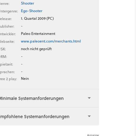
Shooter
enre:
Ego-Shooter
ntergenre:
1. Quartal 2009 (PC)
elease:
-
ublisher:
Paleo Entertainment
ntwickler:
www.paleoent.com/merchants.html
ebseite:
noch nicht geprüft
SK:
-
DRM:
-
pielzeit:
-
prachen:
Nein
ree 2 play:
Minimale Systemanforderungen
Empfohlene Systemanforderungen