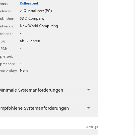
Rollenspiel
enre:
2. Quartal 1999 (PC)
elease:
3DO Company
ublisher:
New World Computing
ntwickler:
-
ebseite:
ab 12 Jahren
SK:
-
DRM:
-
pielzeit:
-
prachen:
Nein
ree 2 play:
Minimale Systemanforderungen
Empfohlene Systemanforderungen