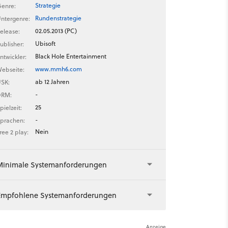
Strategie
enre:
Rundenstrategie
ntergenre:
02.05.2013 (PC)
elease:
Ubisoft
ublisher:
Black Hole Entertainment
ntwickler:
www.mmh6.com
ebseite:
ab 12 Jahren
SK:
-
DRM:
25
pielzeit:
-
prachen:
Nein
ree 2 play:
Minimale Systemanforderungen
Empfohlene Systemanforderungen