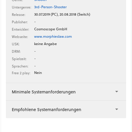
geben, Spezialfähigkeit werden ebenfalls an Bord sein.
3rd-Person-Shooter
Untergenre:
Gewonnen hat dann das Team, dessen Team-Statue im
30.07.2019 (PC), 20.08.2018 (Switch)
Release:
Hintergrund der Map am meisten Masse “hinzugeschossen”
-
bekommt. Neben diesem Spielmodus wird aber auch
Publisher:
klassische Modi wie Team-Deathmatch geben. Morphies Law
Cosmoscope GmbH
Entwickler:
soll Ende 2017 für Nintendo Switch und PC erscheinen.
www.morphieslaw.com
Webseite:
keine Angabe
USK:
-
DRM:
-
Spielzeit:
-
Sprachen:
Nein
Free 2 play:
Minimale Systemanforderungen
Empfohlene Systemanforderungen