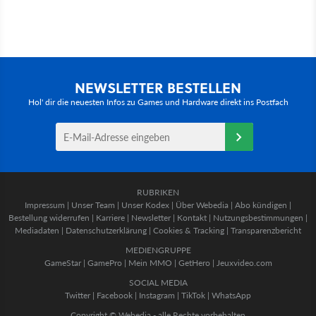
NEWSLETTER BESTELLEN
Hol' dir die neuesten Infos zu Games und Hardware direkt ins Postfach
RUBRIKEN
Impressum
|
Unser Team
|
Unser Kodex
|
Über Webedia
|
Abo kündigen
|
Bestellung widerrufen
|
Karriere
|
Newsletter
|
Kontakt
|
Nutzungsbestimmungen
|
Mediadaten
|
Datenschutzerklärung
|
Cookies & Tracking
|
Transparenzbericht
MEDIENGRUPPE
GameStar
|
GamePro
|
Mein MMO
|
GetHero
|
Jeuxvideo.com
SOCIAL MEDIA
Twitter
|
Facebook
|
Instagram
|
TikTok
|
WhatsApp
Copyright © Webedia - alle Rechte vorbehalten