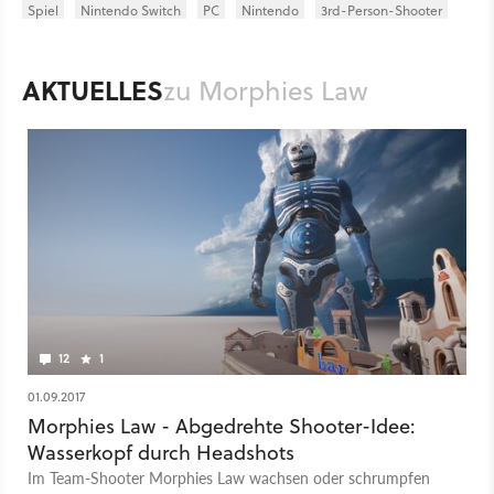
Spiel
Nintendo Switch
PC
Nintendo
3rd-Person-Shooter
Action
Cosmoscope GmbH
Morphies Law
Shooter
AKTUELLES
zu Morphies Law
12
1
01.09.2017
Morphies Law - Abgedrehte Shooter-Idee:
Wasserkopf durch Headshots
Im Team-Shooter Morphies Law wachsen oder schrumpfen