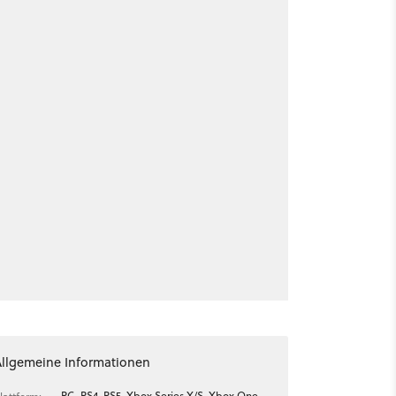
Allgemeine Informationen
PC, PS4, PS5, Xbox Series X/S, Xbox One,