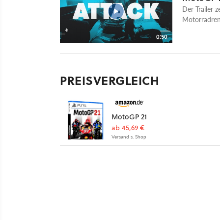
Der Trailer 
Motorradrenn
Lizenzen de
0:50
gehören über
Zudem gibt 
vorangegang
PREISVERGLEICH
MotoGP 21
ab 45,69 €
Versand s. Shop