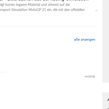
zeigt kurzes Ingame-Material und stimmt auf die
sport-Simulation MotoGP 21 ein, die mit den offiziellen
r Motorrad-Weltmeisterschaft 2021 daher kommt. Dazu
 20 authentische Strecken, 120 Fahrer und ihre Fahrzeuge.
es 40 historische Herausforderungen auf Basis
ener Meisterschaften.
alle anzeigen
ANZEIGE