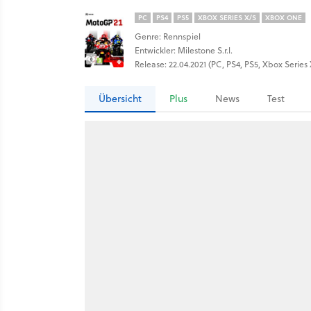
PC
PS4
PS5
XBOX SERIES X/S
XBOX ONE
Genre: Rennspiel
Entwickler: Milestone S.r.l.
Release: 22.04.2021 (PC, PS4, PS5, Xbox Serie
Übersicht
Plus
News
Test