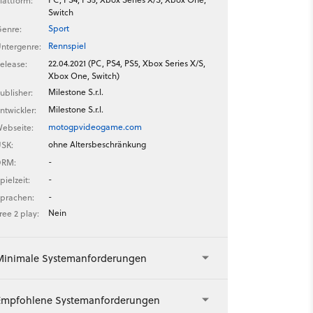
lattform:
Switch
Sport
enre:
Rennspiel
ntergenre:
22.04.2021 (PC, PS4, PS5, Xbox Series X/S,
elease:
Xbox One, Switch)
Milestone S.r.l.
ublisher:
Milestone S.r.l.
ntwickler:
motogpvideogame.com
ebseite:
ohne Altersbeschränkung
SK:
-
DRM:
-
pielzeit:
-
prachen:
Nein
ree 2 play:
Minimale Systemanforderungen
Empfohlene Systemanforderungen