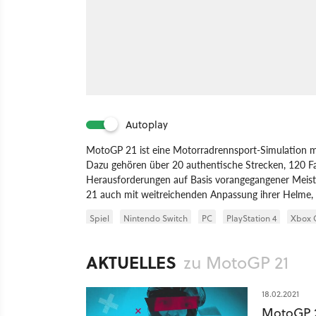
Autoplay
MotoGP 21 ist eine Motorradrennsport-Simulation mi
Dazu gehören über 20 authentische Strecken, 120 Fa
Herausforderungen auf Basis vorangegangener Meist
21 auch mit weitreichenden Anpassung ihrer Helme,
Spiel
Nintendo Switch
PC
PlayStation 4
Xbox 
AKTUELLES
zu MotoGP 21
18.02.2021
MotoGP 2