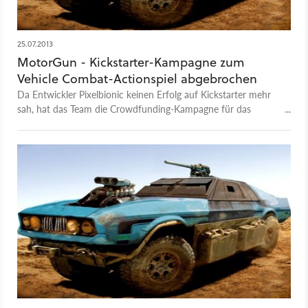
25.07.2013
MotorGun - Kickstarter-Kampagne zum
Vehicle Combat-Actionspiel abgebrochen
Da Entwickler Pixelbionic keinen Erfolg auf Kickstarter mehr
sah, hat das Team die Crowdfunding-Kampagne für das
Actionspiel MotorGun, welches sich rund um schwer
bewaffnete Boliden dreht, abgebrochen. Trotzdem will das
Studio weiter an dem Projekt feilen.