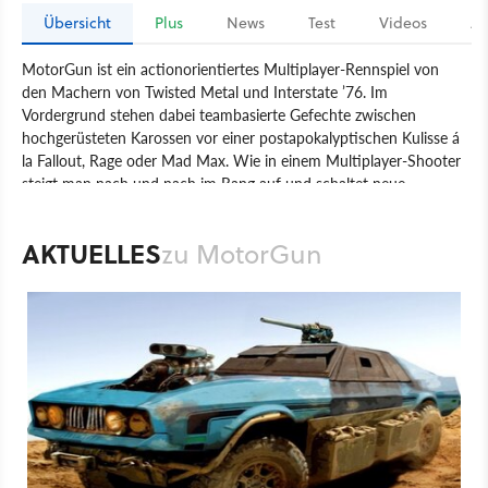
Übersicht
Plus
News
Test
Videos
Ar
MotorGun ist ein actionorientiertes Multiplayer-Rennspiel von
den Machern von Twisted Metal und Interstate ’76. Im
Vordergrund stehen dabei teambasierte Gefechte zwischen
hochgerüsteten Karossen vor einer postapokalyptischen Kulisse á
la Fallout, Rage oder Mad Max. Wie in einem Multiplayer-Shooter
steigt man nach und nach im Rang auf und schaltet neue
Upgrades und Verbesserungen frei. Die Vehikel lassen sich dann
nach Belieben aufrüsten, tunen und bewaffnen. Zur Auswahl
AKTUELLES
zu MotorGun
stehen über 20 Fahrzeuge, die zwischen den drei rivalisierenden
Fraktionen Ratters, Scavengers und Techies aufgeteilt sind. Die
Multiplayer-Optionen umfassen Klassiker wie Capture the Flag
oder missionsbasierte Modi wie Convoy. Finanziert wird das
Projekt über die Crowdfunding-Plattform Kickstarter.
Spiel
PC
Action
Pixelbionic
MotorGun