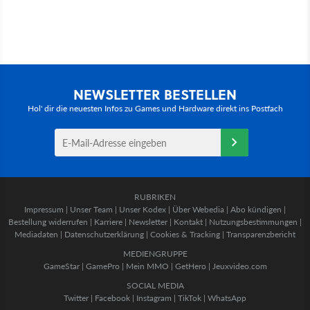
NEWSLETTER BESTELLEN
Hol' dir die neuesten Infos zu Games und Hardware direkt ins Postfach
RUBRIKEN
Impressum
|
Unser Team
|
Unser Kodex
|
Über Webedia
|
Abo kündigen
|
Bestellung widerrufen
|
Karriere
|
Newsletter
|
Kontakt
|
Nutzungsbestimmungen
|
Mediadaten
|
Datenschutzerklärung
|
Cookies & Tracking
|
Transparenzbericht
MEDIENGRUPPE
GameStar
|
GamePro
|
Mein MMO
|
GetHero
|
Jeuxvideo.com
SOCIAL MEDIA
Twitter
|
Facebook
|
Instagram
|
TikTok
|
WhatsApp