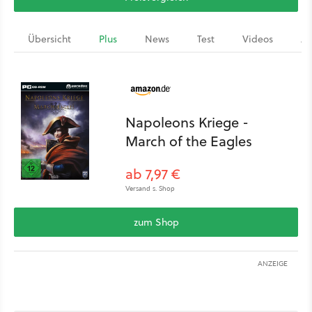
Übersicht
Plus
News
Test
Videos
Ar
Napoleons Kriege -
March of the Eagles
ab 7,97 €
Versand s. Shop
zum Shop
ANZEIGE