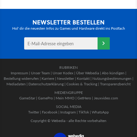
NEWSLETTER BESTELLEN
Hol' dir die neuesten Infos zu Games und Hardware direkt ins Postfach
RUBRIKEN
Impressum
|
Unser Team
|
Unser Kodex
|
Über Webedia
|
Abo kündigen
|
Bestellung widerrufen
|
Karriere
|
Newsletter
|
Kontakt
|
Nutzungsbestimmungen
|
Mediadaten
|
Datenschutzerklärung
|
Cookies & Tracking
|
Transparenzbericht
MEDIENGRUPPE
GameStar
|
GamePro
|
Mein MMO
|
GetHero
|
Jeuxvideo.com
SOCIAL MEDIA
Twitter
|
Facebook
|
Instagram
|
TikTok
|
WhatsApp
Copyright © Webedia - alle Rechte vorbehalten