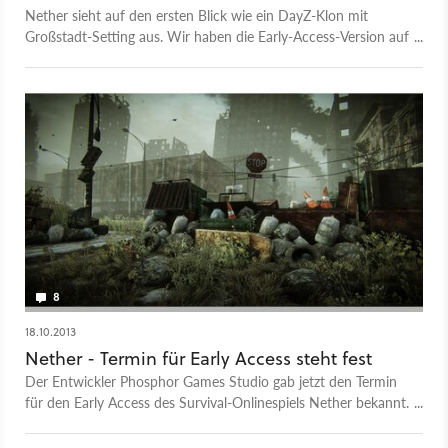
Nether sieht auf den ersten Blick wie ein DayZ-Klon mit
Großstadt-Setting aus. Wir haben die Early-Access-Version auf
Steam gespielt und verraten, warum das Endzeit-Spiel weder
als Open-World-Survival noch als Online-Shooter bislang
überzeugen kann.
8
18.10.2013
Nether - Termin für Early Access steht fest
Der Entwickler Phosphor Games Studio gab jetzt den Termin
für den Early Access des Survival-Onlinespiels Nether bekannt.
Ab dem 31. Oktober 2013 können sich Vorbesteller ins
Geschehen stürzen.