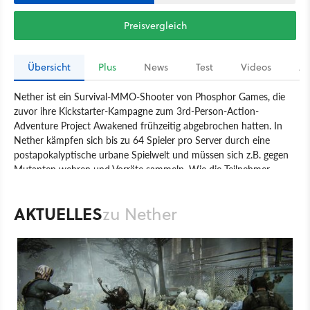
Preisvergleich
Übersicht
Plus
News
Test
Videos
Ar
Nether ist ein Survival-MMO-Shooter von Phosphor Games, die
zuvor ihre Kickstarter-Kampagne zum 3rd-Person-Action-
Adventure Project Awakened frühzeitig abgebrochen hatten. In
Nether kämpfen sich bis zu 64 Spieler pro Server durch eine
postapokalyptische urbane Spielwelt und müssen sich z.B. gegen
Mutanten wehren und Vorräte sammeln. Wie die Teilnehmer
miteinander interagieren, bleibt ihnen selbst überlassen - wer
Freund oder wer Feind ist, bleibt also bei Begegnungen zunächst
AKTUELLES
zu Nether
unklar. Wird ein Spieler ausgeschaltet, verliert er seine komplette
gesammelte Ausrüstung, optional soll es eine Permadeath-
Funktion geben, durch die beim Ableben sogar der ganze
Charakter flöten geht.
Spiel
PC
Action
Multiplayer-Shooter
Phosphor Games Studio
Nether
Shooter